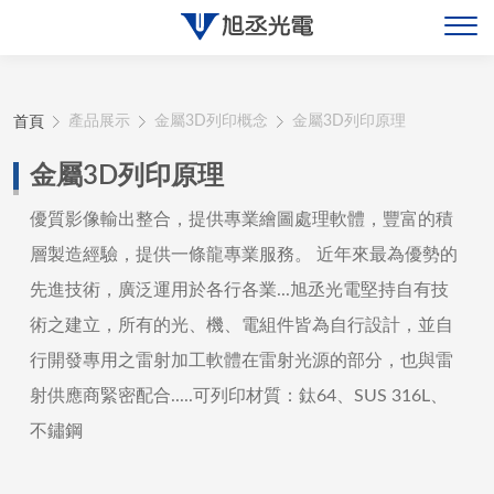
關於旭丞
首頁
產品展示
金屬3D列印概念
金屬3D列印原理
最新消息
金屬3D列印原理
產品展示
優質影像輸出整合，提供專業繪圖處理軟體，豐富的積
層製造經驗，提供一條龍專業服務。 近年來最為優勢的
聯絡旭丞
先進技術，廣泛運用於各行各業...旭丞光電堅持自有技
術之建立，所有的光、機、電組件皆為自行設計，並自
行開發專用之雷射加工軟體在雷射光源的部分，也與雷
射供應商緊密配合.....可列印材質：鈦64、SUS 316L、
不鏽鋼