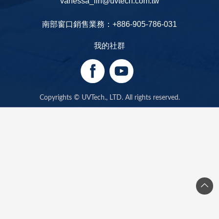
vanessa_lin@uvtech.com.tw
南部窗口銷售業務：+886-905-786-031
我的社群
Copyrights © UVTech., LTD. All rights reserved.