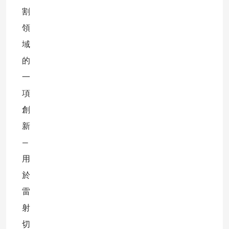
割
領
域
的
一
項
創
新
—
用
於
雷
射
切