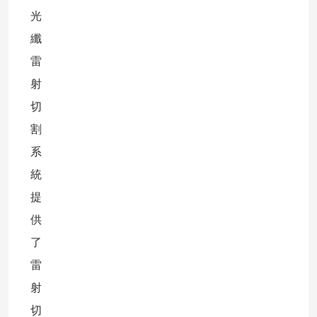
光
纖
雷
射
切
割
系
統
提
供
了
雷
射
切