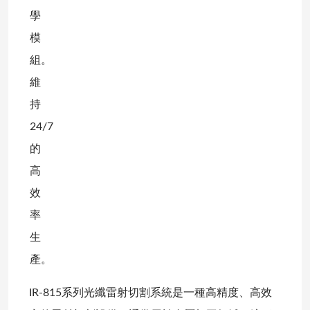
學
模
組。
維
持
24/7
的
高
效
率
生
產。
IR-815系列光纖雷射切割系統是一種高精度、高效