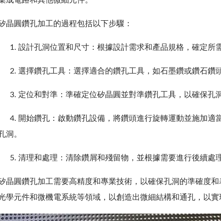
集成電路和其他微細元件。
矽晶圓鑽孔加工的過程包括以下步驟：
1. 設計孔洞位置和尺寸：根據設計需求和產品規格，確定所
2. 選擇鑽孔工具：選擇適合的鑽孔工具，如石墨鑽或鑽石鑽
3. 定位和對準：準確定位矽晶圓並對準鑽孔工具，以確保孔
4. 開始鑽孔：啟動鑽孔設備，將鑽頭進行旋轉運動並施加適
孔洞。
5. 清理和處理：清除鑽屑和殘留物，並根據需要進行後續處
矽晶圓鑽孔加工需要高精度和專業技術，以確保孔洞的準確度和
光學元件和微機電系統等領域，以創造出微細結構和通孔，以實