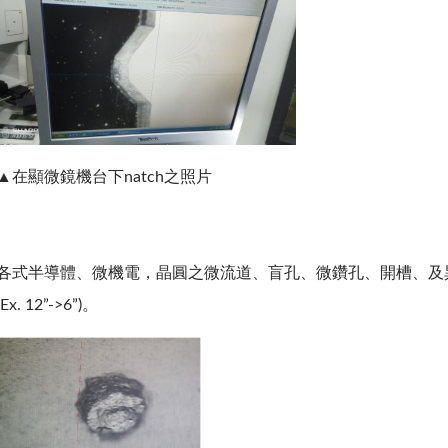
▲在顯微鏡機台下natch之照片
各式半導體、微機電，晶圓之微流道、盲孔、微鑽孔、開槽、及
(Ex. 12”->6”)。