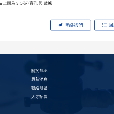
▲上圖為 SiC(矽) 盲孔 與 數據
聯絡我們
回
關於旭丞
最新消息
聯絡旭丞
人才招募