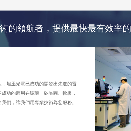
術的領航者，提供最快最有效率
入，旭丞光電已成功的開發出先進的雷
並成功的應用在玻璃、矽晶圓、軟板，
給我們，讓我們用專業技術為您服務。