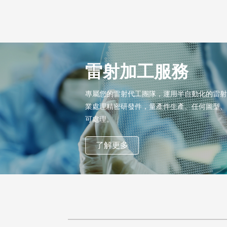
雷射加工服務
專屬您的雷射代工團隊，運用半自動化的雷射
業處理精密研發件，量產件生產、任何圖型、
可處理。
了解更多