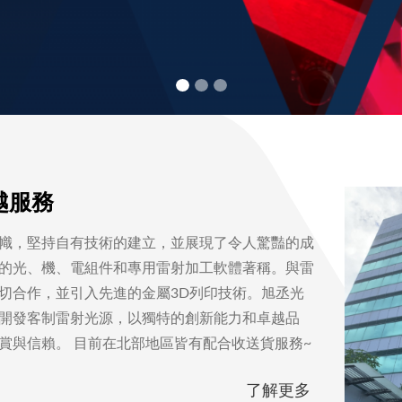
越服務
幟，堅持自有技術的建立，並展現了令人驚豔的成
的光、機、電組件和專用雷射加工軟體著稱。與雷
切合作，並引入先進的金屬3D列印技術。旭丞光
開發客制雷射光源，以獨特的創新能力和卓越品
賞與信賴。 目前在北部地區皆有配合收送貨服務~
了解更多