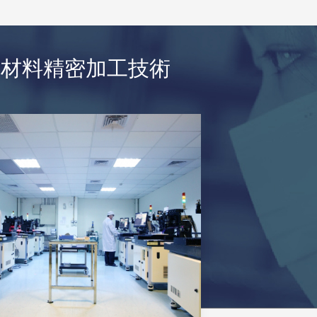
的材料精密加工技術