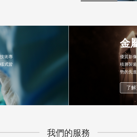
金
技術專
優質影
樣式皆
積層製
勢的先進 .
了解
我們的服務