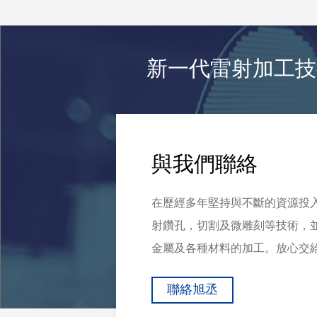
新一代雷射加工技
與我們聯絡
在歷經多年堅持與不斷的資源投
射鑽孔，切割及微雕刻等技術，
金屬及各種材料的加工。放心交
聯絡旭丞