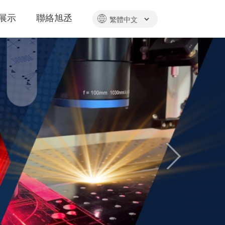
展示
聯絡旭丞